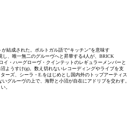
トが結成された。ポルトガル語で“キッチン”を意味す
現し、唯一無二のグルーヴへと昇華する4人が、BRICK
、ロイ・ハーグローヴ・クインテットのレギュラーメンバーと
沼ようすけ(g)。数え切れないレコーディングやライブを支
スターズ、シーラ・E.をはじめとし国内外のトップアーティス
ぎないグルーヴの上で、海野と小沼が自在にアドリブを交わす。
しい。