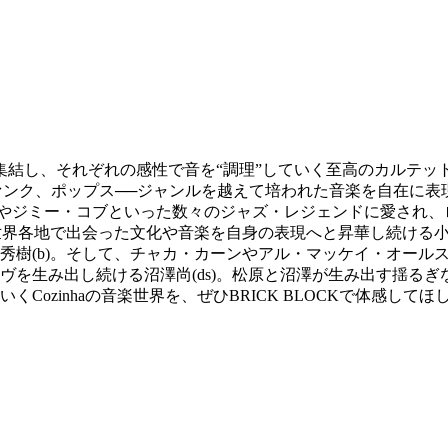
集結し、それぞれの感性で音を“調理”していく至高のカルテッ
、ファンク、ポップス──ジャンルを越えて培われた音楽を自在に表
ンズやジミー・コブといった数々のジャズ・レジェンドに愛され
世界各地で出会った文化や音楽を自身の表現へと昇華し続ける小
秀樹(b)。そして、チャカ・カーンやアル・マッケイ・オール
ヴを生み出し続ける沼澤尚(ds)。松原と沼澤が生み出す揺る
ozinhaの音楽世界を、ぜひBRICK BLOCKで体感してほ