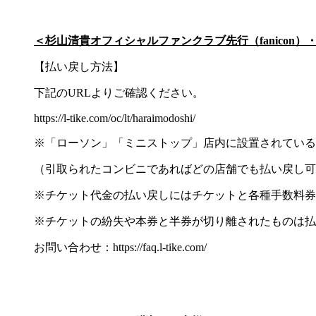
＜杉山清貴オフィシャルファンクラブ先行（fanicon）
【払い戻し方法】
下記のURLよりご確認ください。
https://l-tike.com/oc/lt/haraimodoshi/
※「ローソン」「ミニストップ」店内に設置されている「
（引取られたコンビニであればどの店舗でも払い戻し可
※チケット代金の払い戻しにはチケットと各種手数料券
※チケットの紛失や本券と半券が切り離されたものは払
お問い合わせ：https://faq.l-tike.com/