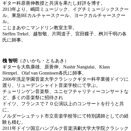
ギター科原善伸教授と共演を果たし好評を博す。
2013年より、嶋田ミュージック、イグチミュージックスクー
ル、東急BEカルチャースクール、ヨークカルチャースクー
ル。
こじまあやこマンドリン教室主宰。
Steffen Trekel、越智敬、片岡道子、宮田蝶子、桝川千明の各
氏に師事。
槐 智明
（さいかち・ともあき）
ギターを大島康雄、原善伸、Nashir Nangialai、Klaus
Hempel、Olaf van Gonnissen各氏に師事。
2006年洗足学園音楽大学クラシックギター科卒業後ドイツに
渡り、リューデンシャイト音楽学校にて学ぶ。
チューリンゲン音楽祭、ユニセフチャリティーコンサートな
ど、多くの音楽祭に招待され
ドイツ、フランスで７０公演以上のコンサートを行うと共
に、
ノルダーシュテット市立音楽学校等にて特別講師としての経
験も積む。
2011年ドイツ国立ハンブルク音楽演劇大学大学院クラシック