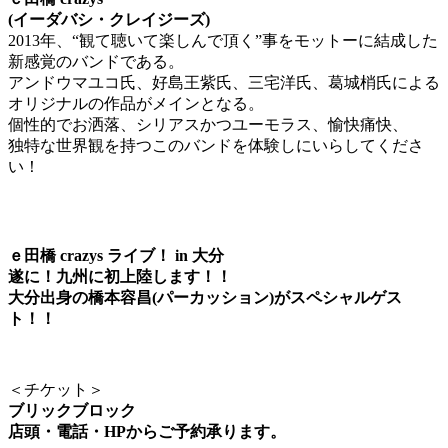
(イーダバシ・クレイジーズ)
2013年、“観て聴いて楽しんで頂く”事をモットーに結成した
新感覚のバンドである。
アンドウマユコ氏、好島王紫氏、三宅洋氏、葛城梢氏による
オリジナルの作品がメインとなる。
個性的でお洒落、シリアスかつユーモラス、愉快痛快、
独特な世界観を持つこのバンドを体験しにいらしてくださ
い！
ｅ田橋 crazys ライブ！ in 大分
遂に！九州に初上陸します！！
大分出身の橋本容昌(パーカッション)がスペシャルゲス
ト！！
＜チケット＞
ブリックブロック
店頭・電話・HPからご予約承ります。