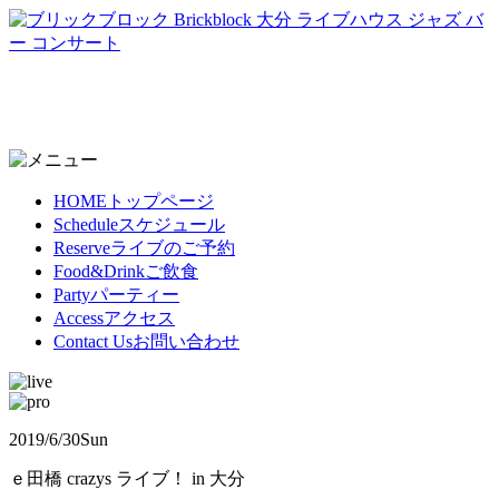
HOME
トップページ
Schedule
スケジュール
Reserve
ライブのご予約
Food&Drink
ご飲食
Party
パーティー
Access
アクセス
Contact Us
お問い合わせ
2019/6/30
Sun
ｅ田橋 crazys ライブ！ in 大分