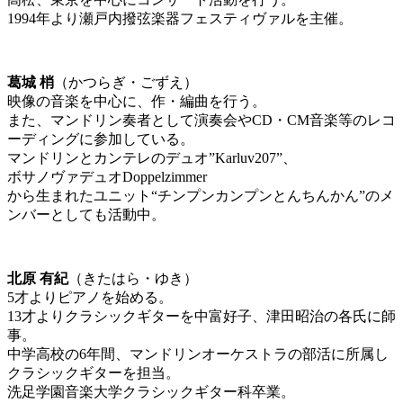
1994年より瀬戸内撥弦楽器フェスティヴァルを主催。
葛城 梢
（かつらぎ・ごずえ）
映像の音楽を中心に、作・編曲を行う。
また、マンドリン奏者として演奏会やCD・CM音楽等のレコ
ーディングに参加している。
マンドリンとカンテレのデュオ”Karluv207”、
ボサノヴァデュオDoppelzimmer
から生まれたユニット“チンプンカンプンとんちんかん”のメ
ンバーとしても活動中。
北原 有紀
（きたはら・ゆき）
5才よりピアノを始める。
13才よりクラシックギターを中富好子、津田昭治の各氏に師
事。
中学高校の6年間、マンドリンオーケストラの部活に所属し
クラシックギターを担当。
洗足学園音楽大学クラシックギター科卒業。