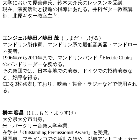
大学において原善伸氏、鈴木大介氏のレッスンを受講。
現在、演奏活動と後進の指導にあたる。井桁ギター教室講
師。北原ギター教室主宰。
エンジェル嶋田／嶋田 茂
（しまだ・しげる）
マンドリン製作家。マンドリン系で最低音楽器・マンドロー
ネ奏者。
1996年から2011年まで、マンドリンバンド「Electric Chair」
のバンドリーダーを務める。
その楽団では、日本各地での演奏、ドイツでの招待演奏な
ど、好評を得る。
CDを3枚発表しており、映画・舞台・ラジオなどで使用され
る。
橋本 容昌
（はしもと・ようすけ）
大分県大分市出身。
米・バークリー音楽大学卒業。
在学中「Outstanding Percussionist Award」を受賞。
帰国後、フラメンコでの活動を始め、以後アントニオ・カナ