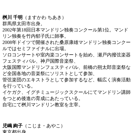
桝川 千明
（ますかわ ちあき）
群馬県太田市出身。
2002年第18回日本マンドリン独奏コンクール第1位。マンド
リン独奏を竹内郁子氏に師事。
2008年ドイツで開催された桑原康雄マンドリン独奏コンクー
ルではセミファイナルに出場。
ソロコンサートや室内楽コンサートを始め、瀬戸内撥弦楽器
フェスティバル、神戸国際音楽祭、
大阪国際マンドリンフェスティバル、前橋の朔太郎音楽祭な
ど全国各地の音楽祭にソリストとして参加、
管弦楽団のエキストラとして参加するなど、幅広く演奏活動
を行っている。
イケガク、イグチミュージックスクールにてマンドリン講師
をつとめ後進の育成にあたっている。
自宅にて桝川マンドリン教室を主宰。
児嶋 絢子
（こじま・あやこ）
東京都出身。