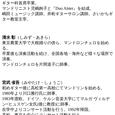
ギター科首席卒業。
マンドリニスト児嶋絢子と『Duo Alster』を結成。
嶋田ミュージック講師。井桁ギターサロン講師。さいかちギ
ター教室主宰。
清水 彰
（しみず・あきら）
東京農業大学で大根踊りの傍ら、マンドロンチェロを始め
る。
卒業後も演奏活動を続け、全国各地・海外など様々な場所で
演奏。
マンドロンチェロを片岡道子に師事。
宮武 省吾
（みやたけ・しょうご）
初めギター後に高松第一高校にてマンドリンを始める。
1980年より川口雅行氏に師事。
1983年渡欧。ドイツ、ケルン音楽大学にてマルガ ヴィルデ
ン=ヒュスゲン女氏(後に教授)に師事。
在学中よりコンサート活動を行う。1992年帰国。
高松、東京を中心にコンサート活動を行う。