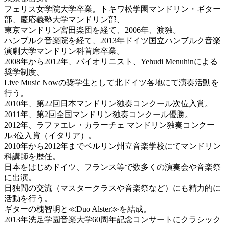
フェリス女学院大学卒業。トキワ松学園マンドリン・ギター
部、慶応義塾大学マンドリン部、
東京マンドリン宮田楽団を経て、2006年、渡独。
ハンブルク音楽院を経て、2013年ドイツ国立ハンブルク音楽
演劇大学マンドリン科首席卒業。
2008年から2012年、バイオリニスト、Yehudi Menuhinによる
奨学制度、
Live Music Nowの奨学生として北ドイツ各地にて演奏活動を
行う。
2010年、第22回日本マンドリン独奏コンクール次位入賞。
2011年、第2回全国マンドリン独奏コンクール優勝。
2012年、ラファエレ・カラーチェ マンドリン独奏コンクー
ル3位入賞（イタリア）。
2010年から2012年までベルリン州立音楽学校にてマンドリン
科講師を歴任。
日本をはじめドイツ、フランス等で数多くの演奏会や音楽祭
に出演。
日独間の交流（マスタークラスや音楽祭など）にも精力的に
活動を行う。
ギターの槐智明と≪Duo Alster≫を結成。
2013年洗足学園音楽大学60周年記念コンサートにクラシック