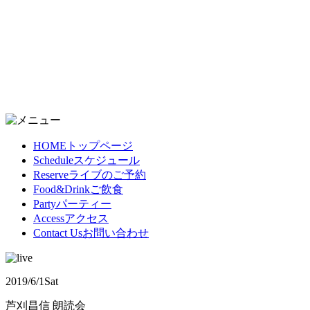
HOME
トップページ
Schedule
スケジュール
Reserve
ライブのご予約
Food&Drink
ご飲食
Party
パーティー
Access
アクセス
Contact Us
お問い合わせ
2019/6/1
Sat
芦刈昌信 朗読会