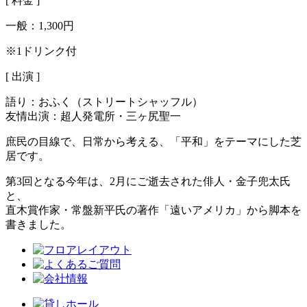
[ 料金 ]
一般：
1,300円
※1ドリンク付
[ 出演 ]
語り：おふく（ストリートシャッフル）
友情出演：超人発電所・三ヶ尻聖一
庶民の目線で、日常から考える、「平和」をテーマにした芝
居です。
第3回となる今年は、2月にご逝去された俳人・金子兜太氏
と、
直木賞作家・常盤新平氏の著作「遠いアメリカ」から脚本を
書きました。