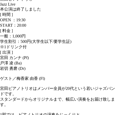
Jazz Live
本公演は終了しました
[ 時間 ]
OPEN ：
19:30
START：20:00
[ 料金 ]
一般：
1,000円
学生割引：500円(大学生以下/要学生証)
※1ドリンク付
[ 出演 ]
宮田 カンナ (Pf)
戸澤 凌 (Ba)
岩切 勇磨 (Dr)
ゲスト／梅香家 由香 (Fl)
宮田ピアノトリオはメンバー全員が20代という若いジャズバン
ドです。
スタンダードからオリジナルまで、幅広い演奏をお届け致しま
す。
1部では、ピアノトリオの演奏をじっくりと。