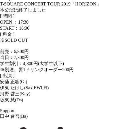
T-SQUARE CONCERT TOUR 2019「HORIZON」
本公演は終了しました
[ 時間 ]
OPEN ：
17:30
START：18:00
[ 料金 ]
※SOLD OUT
前売：
6,800円
当日：
7,300円
学生割引：4,800円(大学生以下)
※別途、要1ドリンクオーダー500円
[ 出演 ]
安藤 正容(Gt)
伊東 たけし(Sax,EWI,Fl)
河野 啓三(Key)
坂東 慧(Ds)
Support
田中 晋吾(Ba)