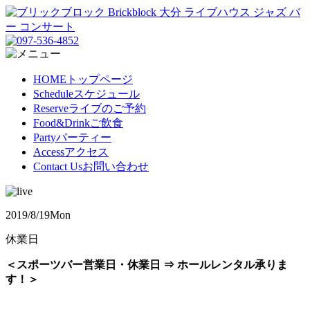
HOME
トップページ
Schedule
スケジュール
Reserve
ライブのご予約
Food&Drink
ご飲食
Party
パーティー
Access
アクセス
Contact Us
お問い合わせ
2019/8/19
Mon
休業日
＜スポーツバー営業日・休業日 ⇒ ホールレンタル承りま
す！＞