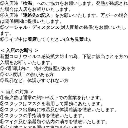
③入店時
「検温」
へのご協力をお願いします。発熱が確認され
た場合は入店をお断りいたします。
④入店時
「連絡先の記入」
をお願いいたします。万が一の場合
は関係機関に提供いたします。
⑤
ソーシャル・ディスタンス
(対人距離の確保)をお願いいたし
ます。
⑥ライブ中は
着席
してください(
立ち見禁止
)。
＜ 入店のお断り ＞
新型コロナウイルス感染拡大防止の為、下記に該当される方の
入場をお断りいたします。
◎3週間以内に、海外渡航歴がある方
◎37.3度以上の熱がある方
◎風邪など、体調がすぐれない方
＜ 当店の対策 ＞
①座席数は通常の約50%以下での営業を行います。
②スタッフはマスクを着用して業務にあたります。
③スタッフ出勤時に検温及び体調確認を徹底いたします。
④スタッフの手指消毒を徹底いたします。
⑤マイク及び楽器類や店内の消毒を徹底いたします。
⑥定期的にドアを開けて換気を行います。