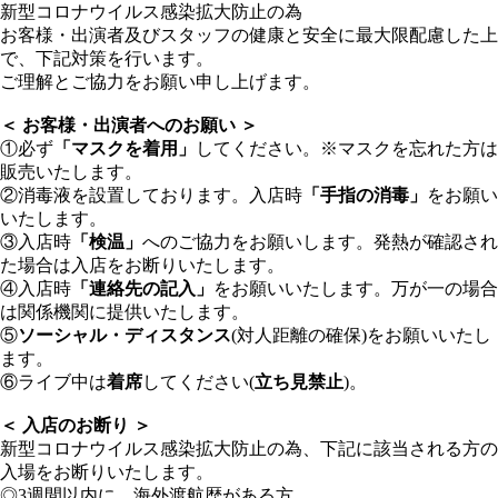
新型コロナウイルス感染拡大防止の為
お客様・出演者及びスタッフの健康と安全に最大限配慮した上
で、下記対策を行います。
ご理解とご協力をお願い申し上げます。
＜ お客様・出演者へのお願い ＞
①必ず
「マスクを着用」
してください。※マスクを忘れた方は
販売いたします。
②消毒液を設置しております。入店時
「手指の消毒」
をお願い
いたします。
③入店時
「検温」
へのご協力をお願いします。発熱が確認され
た場合は入店をお断りいたします。
④入店時
「連絡先の記入」
をお願いいたします。万が一の場合
は関係機関に提供いたします。
⑤
ソーシャル・ディスタンス
(対人距離の確保)をお願いいたし
ます。
⑥ライブ中は
着席
してください(
立ち見禁止
)。
＜ 入店のお断り ＞
新型コロナウイルス感染拡大防止の為、下記に該当される方の
入場をお断りいたします。
◎3週間以内に、海外渡航歴がある方