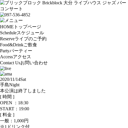
HOME
トップページ
Schedule
スケジュール
Reserve
ライブのご予約
Food&Drink
ご飲食
Party
パーティー
Access
アクセス
Contact Us
お問い合わせ
2020/11/14
Sat
手島Night
本公演は終了しました
[ 時間 ]
OPEN ：
18:30
START：19:00
[ 料金 ]
一般：
1,000円
※1ドリンク付