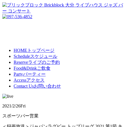
HOME
トップページ
Schedule
スケジュール
Reserve
ライブのご予約
Food&Drink
ご飲食
Party
パーティー
Access
アクセス
Contact Us
お問い合わせ
2021/2/26
Fri
スポーツバー営業
＜録画放送＞ジャパンラグビー トップリーグ 2021 第1節 キ