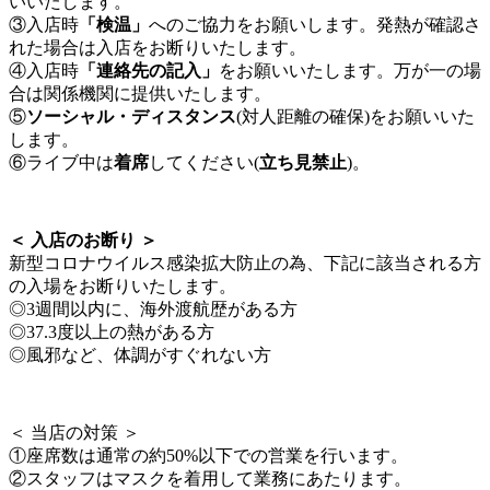
いいたします。
③入店時
「検温」
へのご協力をお願いします。発熱が確認さ
れた場合は入店をお断りいたします。
④入店時
「連絡先の記入」
をお願いいたします。万が一の場
合は関係機関に提供いたします。
⑤
ソーシャル・ディスタンス
(対人距離の確保)をお願いいた
します。
⑥ライブ中は
着席
してください(
立ち見禁止
)。
＜ 入店のお断り ＞
新型コロナウイルス感染拡大防止の為、下記に該当される方
の入場をお断りいたします。
◎3週間以内に、海外渡航歴がある方
◎37.3度以上の熱がある方
◎風邪など、体調がすぐれない方
＜ 当店の対策 ＞
①座席数は通常の約50%以下での営業を行います。
②スタッフはマスクを着用して業務にあたります。