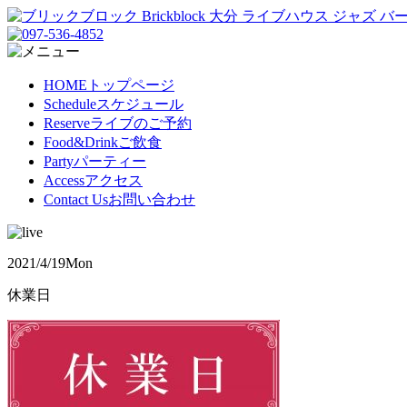
HOME
トップページ
Schedule
スケジュール
Reserve
ライブのご予約
Food&Drink
ご飲食
Party
パーティー
Access
アクセス
Contact Us
お問い合わせ
2021/4/19
Mon
休業日