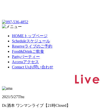
HOME
トップページ
Schedule
スケジュール
Reserve
ライブのご予約
Food&Drink
ご飲食
Party
パーティー
Access
アクセス
Contact Us
お問い合わせ
2021/5/27
Thu
Dr.酒本 ワンマンライブ【21時Closed】