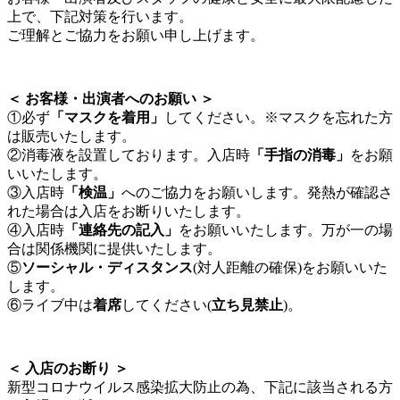
上で、下記対策を行います。
ご理解とご協力をお願い申し上げます。
＜ お客様・出演者へのお願い ＞
①必ず
「マスクを着用」
してください。※マスクを忘れた方
は販売いたします。
②消毒液を設置しております。入店時
「手指の消毒」
をお願
いいたします。
③入店時
「検温」
へのご協力をお願いします。発熱が確認さ
れた場合は入店をお断りいたします。
④入店時
「連絡先の記入」
をお願いいたします。万が一の場
合は関係機関に提供いたします。
⑤
ソーシャル・ディスタンス
(対人距離の確保)をお願いいた
します。
⑥ライブ中は
着席
してください(
立ち見禁止
)。
＜ 入店のお断り ＞
新型コロナウイルス感染拡大防止の為、下記に該当される方