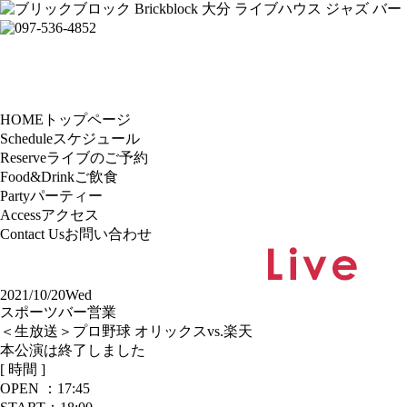
HOME
トップページ
Schedule
スケジュール
Reserve
ライブのご予約
Food&Drink
ご飲食
Party
パーティー
Access
アクセス
Contact Us
お問い合わせ
2021/10/20
Wed
スポーツバー営業
＜生放送＞プロ野球 オリックスvs.楽天
本公演は終了しました
[ 時間 ]
OPEN ：
17:45