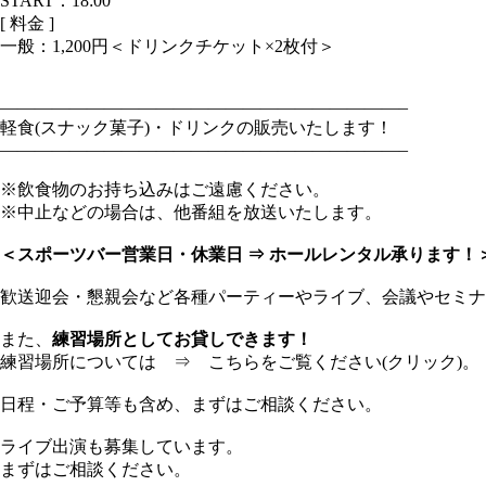
START：18:00
[ 料金 ]
一般：
1,200円＜ドリンクチケット×2枚付＞
———————————————————————–
軽食(スナック菓子)・ドリンクの販売いたします！
———————————————————————–
※飲食物のお持ち込みはご遠慮ください。
※中止などの場合は、他番組を放送いたします。
＜スポーツバー営業日・休業日 ⇒ ホールレンタル承ります！
歓送迎会・懇親会など各種パーティーやライブ、会議やセミナ
また、
練習場所としてお貸しできます！
練習場所については ⇒
こちらをご覧ください(クリック)。
日程・ご予算等も含め、まずはご相談ください。
ライブ出演も募集しています。
まずはご相談ください。