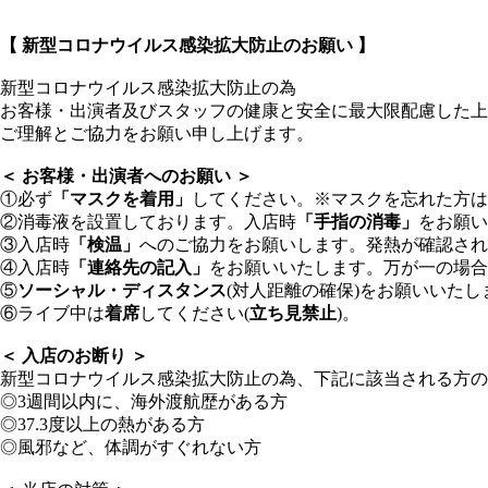
【 新型コロナウイルス感染拡大防止のお願い 】
新型コロナウイルス感染拡大防止の為
お客様・出演者及びスタッフの健康と安全に最大限配慮した上
ご理解とご協力をお願い申し上げます。
＜ お客様・出演者へのお願い ＞
①必ず
「マスクを着用」
してください。※マスクを忘れた方は
②消毒液を設置しております。入店時
「手指の消毒」
をお願い
③入店時
「検温」
へのご協力をお願いします。発熱が確認され
④入店時
「連絡先の記入」
をお願いいたします。万が一の場合
⑤
ソーシャル・ディスタンス
(対人距離の確保)をお願いいたし
⑥ライブ中は
着席
してください(
立ち見禁止
)。
＜ 入店のお断り ＞
新型コロナウイルス感染拡大防止の為、下記に該当される方の
◎3週間以内に、海外渡航歴がある方
◎37.3度以上の熱がある方
◎風邪など、体調がすぐれない方