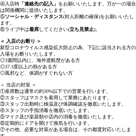
④入店時
「連絡先の記入」
をお願いいたします。万が一の場合
は関係機関に提供いたします。
⑤
ソーシャル・ディスタンス
(対人距離の確保)をお願いいたし
ます。
⑥ライブ中は
着席
してください(
立ち見禁止
)。
＜ 入店のお断り ＞
新型コロナウイルス感染拡大防止の為、下記に該当される方の
入場をお断りいたします。
◎3週間以内に、海外渡航歴がある方
◎37.3度以上の熱がある方
◎風邪など、体調がすぐれない方
＜ 当店の対策 ＞
①座席数は通常の約50%以下での営業を行います。
②スタッフはマスクを着用して業務にあたります。
③スタッフ出勤時に検温及び体調確認を徹底いたします。
④スタッフの手指消毒を徹底いたします。
⑤マイク及び楽器類や店内の消毒を徹底いたします。
⑥定期的にドアを開けて換気を行います。
⑦その他、必要な対策がある場合は、その都度対応いたしま
す。