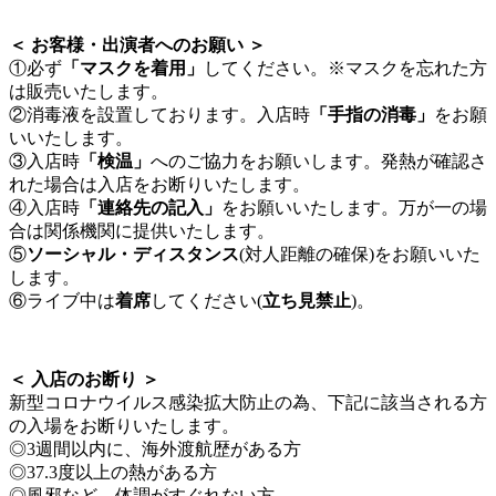
＜ お客様・出演者へのお願い ＞
①必ず
「マスクを着用」
してください。※マスクを忘れた方
は販売いたします。
②消毒液を設置しております。入店時
「手指の消毒」
をお願
いいたします。
③入店時
「検温」
へのご協力をお願いします。発熱が確認さ
れた場合は入店をお断りいたします。
④入店時
「連絡先の記入」
をお願いいたします。万が一の場
合は関係機関に提供いたします。
⑤
ソーシャル・ディスタンス
(対人距離の確保)をお願いいた
します。
⑥ライブ中は
着席
してください(
立ち見禁止
)。
＜ 入店のお断り ＞
新型コロナウイルス感染拡大防止の為、下記に該当される方
の入場をお断りいたします。
◎3週間以内に、海外渡航歴がある方
◎37.3度以上の熱がある方
◎風邪など、体調がすぐれない方