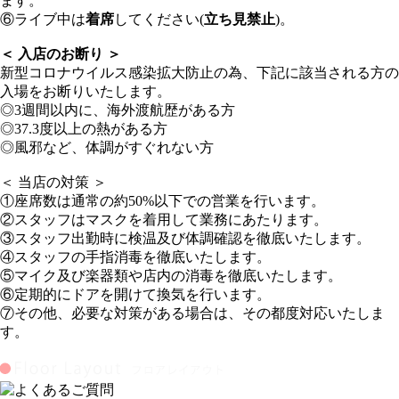
ます。
⑥ライブ中は
着席
してください(
立ち見禁止
)。
＜ 入店のお断り ＞
新型コロナウイルス感染拡大防止の為、下記に該当される方の
入場をお断りいたします。
◎3週間以内に、海外渡航歴がある方
◎37.3度以上の熱がある方
◎風邪など、体調がすぐれない方
＜ 当店の対策 ＞
①座席数は通常の約50%以下での営業を行います。
②スタッフはマスクを着用して業務にあたります。
③スタッフ出勤時に検温及び体調確認を徹底いたします。
④スタッフの手指消毒を徹底いたします。
⑤マイク及び楽器類や店内の消毒を徹底いたします。
⑥定期的にドアを開けて換気を行います。
⑦その他、必要な対策がある場合は、その都度対応いたしま
す。