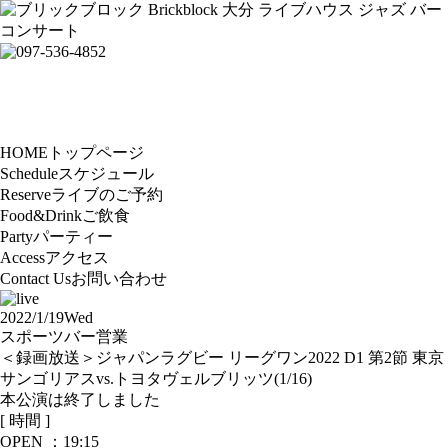
HOME
トップページ
Schedule
スケジュール
Reserve
ライブのご予約
Food&Drink
ご飲食
Party
パーティー
Access
アクセス
Contact Us
お問い合わせ
2022/1/19
Wed
スポーツバー営業
＜録画放送＞ジャパンラグビー リーグワン2022 D1 第2節 東京
サンゴリアスvs.トヨタヴェルブリッツ(1/16)
本公演は終了しました
[ 時間 ]
OPEN ：
19:15