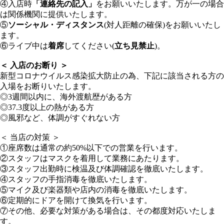
④入店時
「連絡先の記入」
をお願いいたします。万が一の場合
は関係機関に提供いたします。
⑤
ソーシャル・ディスタンス
(対人距離の確保)をお願いいたし
ます。
⑥ライブ中は
着席
してください(
立ち見禁止
)。
＜ 入店のお断り ＞
新型コロナウイルス感染拡大防止の為、下記に該当される方の
入場をお断りいたします。
◎3週間以内に、海外渡航歴がある方
◎37.3度以上の熱がある方
◎風邪など、体調がすぐれない方
＜ 当店の対策 ＞
①座席数は通常の約50%以下での営業を行います。
②スタッフはマスクを着用して業務にあたります。
③スタッフ出勤時に検温及び体調確認を徹底いたします。
④スタッフの手指消毒を徹底いたします。
⑤マイク及び楽器類や店内の消毒を徹底いたします。
⑥定期的にドアを開けて換気を行います。
⑦その他、必要な対策がある場合は、その都度対応いたしま
す。