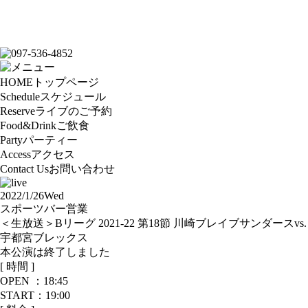
HOME
トップページ
Schedule
スケジュール
Reserve
ライブのご予約
Food&Drink
ご飲食
Party
パーティー
Access
アクセス
Contact Us
お問い合わせ
2022/1/26
Wed
スポーツバー営業
＜生放送＞Bリーグ 2021-22 第18節 川崎ブレイブサンダースvs.
宇都宮ブレックス
本公演は終了しました
[ 時間 ]
OPEN ：
18:45
START：19:00