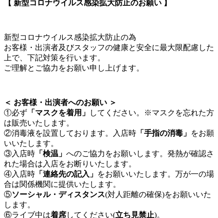
【 新型コロナウイルス感染拡大防止のお願い 】
新型コロナウイルス感染拡大防止の為
お客様・出演者及びスタッフの健康と安全に最大限配慮した
上で、下記対策を行います。
ご理解とご協力をお願い申し上げます。
＜ お客様・出演者へのお願い ＞
①必ず
「マスクを着用」
してください。※マスクを忘れた方
は販売いたします。
②消毒液を設置しております。入店時
「手指の消毒」
をお願
いいたします。
③入店時
「検温」
へのご協力をお願いします。発熱が確認さ
れた場合は入店をお断りいたします。
④入店時
「連絡先の記入」
をお願いいたします。万が一の場
合は関係機関に提供いたします。
⑤
ソーシャル・ディスタンス
(対人距離の確保)をお願いいた
します。
⑥ライブ中は
着席
してください(
立ち見禁止
)。