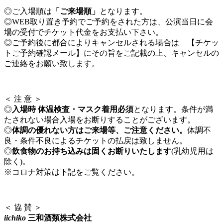
◎ご入場順は
「ご来場順」
となります。
◎WEB取り置き予約でご予約をされた方は、公演当日に会
場の受付でチケット代金をお支払い下さい。
◎ご予約後に都合によりキャンセルされる場合は 【チケッ
トご予約確認メール】にその旨をご記載の上、キャンセルの
ご連絡をお願い致します。
＜ 注 意 ＞
◎
入場時 体温検査・マスク着用必須
となります。条件が満
たされない場合入場をお断りすることがございます。
◎
体調の優れない方はご来場等、ご注意ください。
体調不
良・条件不良によるチケットの払戻は致しません。
◎
飲食物のお持ち込みは固くお断りいたします
(乳幼児用は
除く)。
※コロナ対策は下記をご覧ください。
＜ 協 賛 ＞
iichiko
三和酒類株式会社