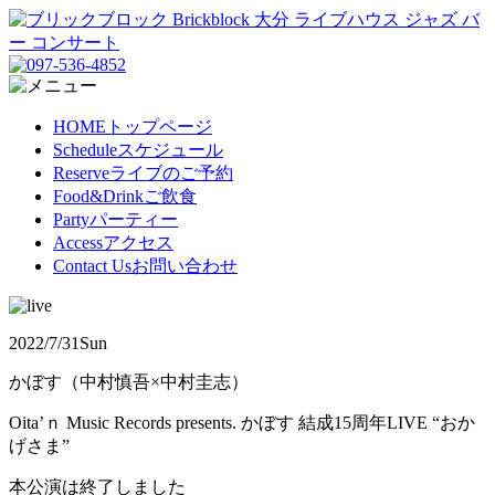
HOME
トップページ
Schedule
スケジュール
Reserve
ライブのご予約
Food&Drink
ご飲食
Party
パーティー
Access
アクセス
Contact Us
お問い合わせ
2022/7/31
Sun
かぼす（中村慎吾×中村圭志）
Oita’ｎ Music Records presents. かぼす 結成15周年LIVE “おか
げさま”
本公演は終了しました