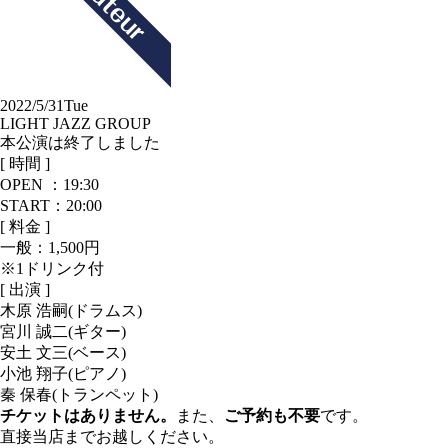
2022/5/31
Tue
LIGHT JAZZ GROUP
本公演は終了しました
[ 時間 ]
OPEN ：
19:30
START：20:00
[ 料金 ]
一般：
1,500円
※1ドリンク付
[ 出演 ]
木原 浩嗣(ドラムス)
宮川 誠二(ギター)
安土 文三(ベース)
小池 翔子(ピアノ)
秦 保春(トランペット)
チケットはありません。
また、
ご予約も不要
です。
直接当店までお越しください。