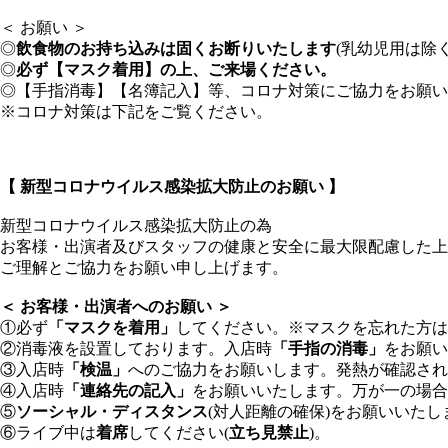
＜ お願い ＞
◎
飲食物のお持ち込みは固くお断りいたします
(乳幼児用は除く
◎
必ず【マスク着用】の上、ご来場ください。
◎【手指消毒】【名簿記入】等、コロナ対策にご協力をお願い
※コロナ対策は下記をご覧ください。
【 新型コロナウイルス感染拡大防止のお願い 】
新型コロナウイルス感染拡大防止の為
お客様・出演者及びスタッフの健康と安全に最大限配慮した上
ご理解とご協力をお願い申し上げます。
＜ お客様・出演者へのお願い ＞
①必ず
「マスクを着用」
してください。※マスクを忘れた方は
②消毒液を設置しております。入店時
「手指の消毒」
をお願い
③入店時
「検温」
へのご協力をお願いします。発熱が確認され
④入店時
「連絡先の記入」
をお願いいたします。万が一の場合
⑤
ソーシャル・ディスタンス
(対人距離の確保)をお願いいたし
⑥ライブ中は
着席
してください(
立ち見禁止
)。