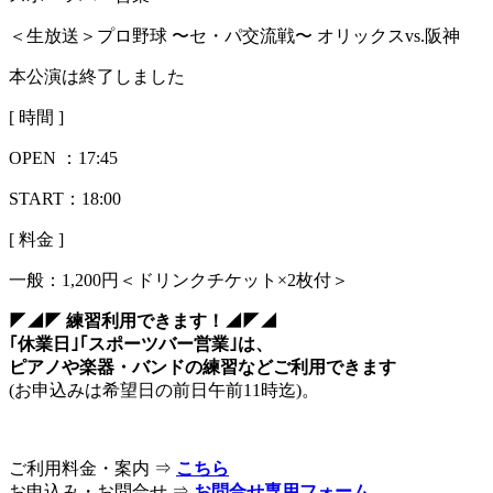
＜生放送＞プロ野球 〜セ・パ交流戦〜 オリックスvs.阪神
本公演は終了しました
[ 時間 ]
OPEN ：
17:45
START：18:00
[ 料金 ]
一般：
1,200円＜ドリンクチケット×2枚付＞
◤◢◤ 練習利用できます！◢◤◢
｢休業日｣｢スポーツバー営業｣は、
ピアノや楽器・バンドの練習などご利用できます
(お申込みは希望日の前日午前11時迄)。
ご利用料金・案内 ⇒
こちら
お申込み・お問合せ ⇒
お問合せ専用フォーム