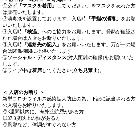
①必ず
「マスクを着用」
してください。※マスクを忘れた方
は販売いたします。
②消毒液を設置しております。入店時
「手指の消毒」
をお願
いいたします。
③入店時
「検温」
へのご協力をお願いします。発熱が確認さ
れた場合は入店をお断りいたします。
④入店時
「連絡先の記入」
をお願いいたします。万が一の場
合は関係機関に提供いたします。
⑤
ソーシャル・ディスタンス
(対人距離の確保)をお願いいた
します。
⑥ライブ中は
着席
してください(
立ち見禁止
)。
＜ 入店のお断り ＞
新型コロナウイルス感染拡大防止の為、下記に該当される方
の入場をお断りいたします。
◎3週間以内に、海外渡航歴がある方
◎37.3度以上の熱がある方
◎風邪など、体調がすぐれない方