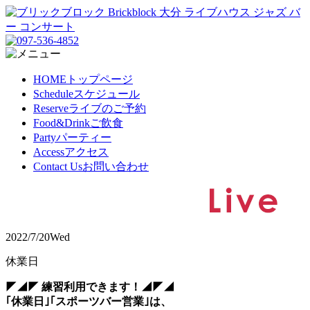
HOME
トップページ
Schedule
スケジュール
Reserve
ライブのご予約
Food&Drink
ご飲食
Party
パーティー
Access
アクセス
Contact Us
お問い合わせ
2022/7/20
Wed
休業日
◤◢◤ 練習利用できます！◢◤◢
｢休業日｣｢スポーツバー営業｣は、