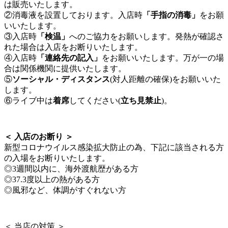
は販売いたします。
②消毒液を設置しております。入店時
「手指の消毒」
をお願
いいたします。
③入店時
「検温」
へのご協力をお願いします。発熱が確認さ
れた場合は入店をお断りいたします。
④入店時
「連絡先の記入」
をお願いいたします。万が一の場
合は関係機関に提供いたします。
⑤
ソーシャル・ディスタンス
(対人距離の確保)をお願いいた
します。
⑥ライブ中は
着席
してください(
立ち見禁止
)。
＜ 入店のお断り ＞
新型コロナウイルス感染拡大防止の為、下記に該当される方
の入場をお断りいたします。
◎3週間以内に、海外渡航歴がある方
◎37.3度以上の熱がある方
◎風邪など、体調がすぐれない方
＜ 当店の対策 ＞