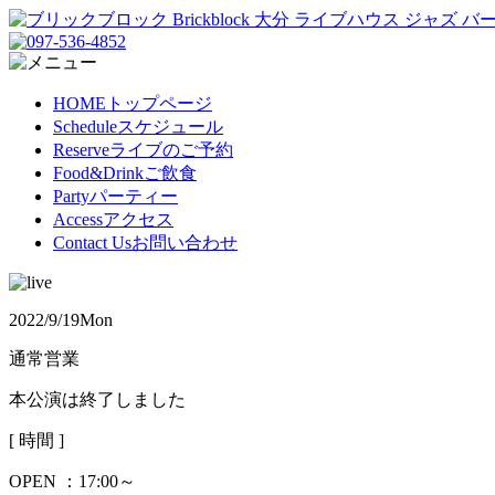
HOME
トップページ
Schedule
スケジュール
Reserve
ライブのご予約
Food&Drink
ご飲食
Party
パーティー
Access
アクセス
Contact Us
お問い合わせ
2022/9/19
Mon
通常営業
本公演は終了しました
[ 時間 ]
OPEN ：
17:00～