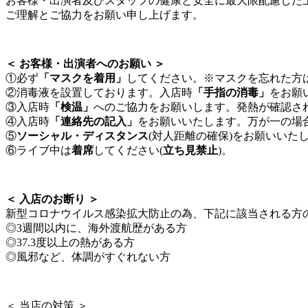
お客様・出演者及びスタッフの健康と安全に最大限配慮した
ご理解とご協力をお願い申し上げます。
＜ お客様・出演者へのお願い ＞
①必ず
「マスクを着用」
してください。※マスクを忘れた方
②消毒液を設置しております。入店時
「手指の消毒」
をお願
③入店時
「検温」
へのご協力をお願いします。発熱が確認さ
④入店時
「連絡先の記入」
をお願いいたします。万が一の場
⑤
ソーシャル・ディスタンス
(対人距離の確保)をお願いいた
⑥ライブ中は
着席
してください(
立ち見禁止
)。
＜ 入店のお断り ＞
新型コロナウイルス感染拡大防止の為、下記に該当される方
◎3週間以内に、海外渡航歴がある方
◎37.3度以上の熱がある方
◎風邪など、体調がすぐれない方
＜ 当店の対策 ＞