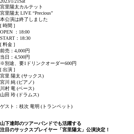
2023/1/21
Sat
宮里陽太カルテット
宮里陽太 LIVE “Precious”
本公演は終了しました
[ 時間 ]
OPEN ：
18:00
START：18:30
[ 料金 ]
前売：
4,000円
当日：
4,500円
※別途、要1ドリンクオーダー600円
[ 出演 ]
宮里 陽太 (サックス)
宮川 純 (ピアノ)
川村 竜 (ベース)
山田 玲 (ドラムス)
ゲスト：枝次 竜明 (トランペット)
山下達郎のツアーバンドでも活躍する
注目のサックスプレイヤー「宮里陽太」公演決定！