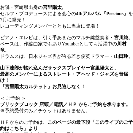
お隣・宮崎県出身の
宮里陽太
。
セルフ・プロデュースによる会心の
4thアルバム『Precious』
を
7月に発売！
レコーディングメンバーとともに当店に登場！
ピアノ・エレピは、引く手あまたのマルチ鍵盤奏者・
宮川純
。
ベースは、作編曲家でもありYoutuberとしても活躍中の
川村
竜
。
ドラムスは、日本ジャズ界が誇る若き俊英ドラマー・
山田玲
。
山下達郎が惚れ込んだサックスプレイヤー宮里陽太と、
最高のメンバーによるストレート・アヘッド・ジャズを音届
け！
『宮里陽太カルテット』お見逃しなく！
＜ ご予約 ＞
ブリックブロック 店頭／電話／ＨＰ からご予約を承ります。
※予約受付のみ／チケットはありません。
ＨＰからのご予約は、
このページの最下段「このライブのご予
約はこちら」より