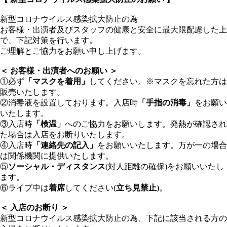
新型コロナウイルス感染拡大防止の為
お客様・出演者及びスタッフの健康と安全に最大限配慮した上
で、下記対策を行います。
ご理解とご協力をお願い申し上げます。
＜ お客様・出演者へのお願い ＞
①必ず
「マスクを着用」
してください。※マスクを忘れた方は
販売いたします。
②消毒液を設置しております。入店時
「手指の消毒」
をお願い
いたします。
③入店時
「検温」
へのご協力をお願いします。発熱が確認され
た場合は入店をお断りいたします。
④入店時
「連絡先の記入」
をお願いいたします。万が一の場合
は関係機関に提供いたします。
⑤
ソーシャル・ディスタンス
(対人距離の確保)をお願いいたし
ます。
⑥ライブ中は
着席
してください(
立ち見禁止
)。
＜ 入店のお断り ＞
新型コロナウイルス感染拡大防止の為、下記に該当される方の