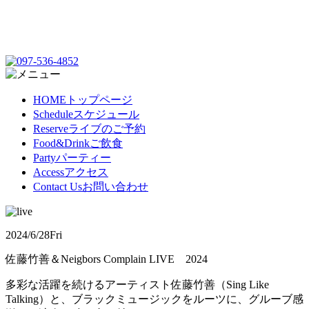
HOME
トップページ
Schedule
スケジュール
Reserve
ライブのご予約
Food&Drink
ご飲食
Party
パーティー
Access
アクセス
Contact Us
お問い合わせ
2024/6/28
Fri
佐藤竹善＆Neigbors Complain LIVE 2024
多彩な活躍を続けるアーティスト佐藤竹善（Sing Like
Talking）と、ブラックミュージックをルーツに、グルーブ感