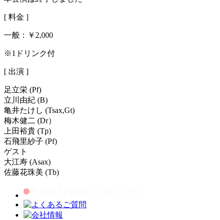
[ 料金 ]
一般：
￥2,000
※1ドリンク付
[ 出演 ]
足立栄 (Pf)
立川由紀 (B)
亀井たけし (Tsax,Gt)
梅木健二 (Dr）
上田裕貴 (Tp)
石飛里紗子 (Pf)
ゲスト
大江寿 (Asax)
佐藤花珠美 (Tb)