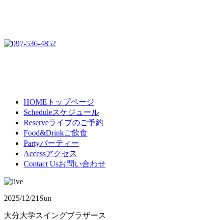
HOME
トップページ
Schedule
スケジュール
Reserve
ライブのご予約
Food&Drink
ご飲食
Party
パーティー
Access
アクセス
Contact Us
お問い合わせ
2025/12/21
Sun
大分大学スイングブラザース