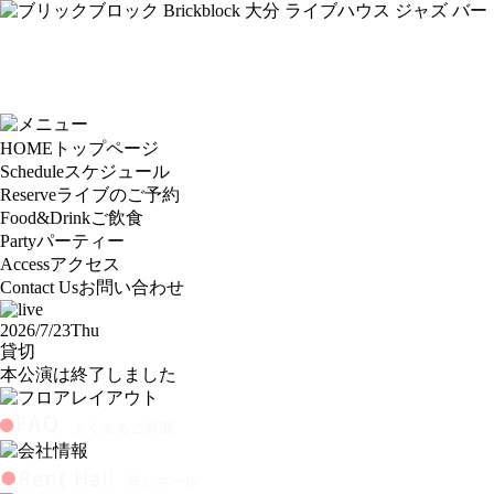
HOME
トップページ
Schedule
スケジュール
Reserve
ライブのご予約
Food&Drink
ご飲食
Party
パーティー
Access
アクセス
Contact Us
お問い合わせ
2026/7/23
Thu
貸切
本公演は終了しました