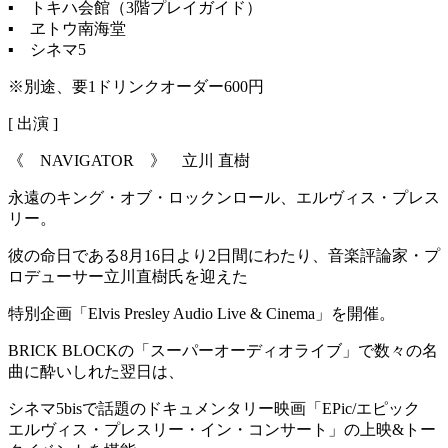
▪️ トキハ会館（3階プレイガイド）
▪️ ヱトウ南海堂
▪️ シネマ5
※別途、要1ドリンクオーダー600円
[ 出演 ]
《 NAVIGATOR 》 立川 直樹
永遠のキング・オブ・ロックンロール、エルヴィス・プレス
リー。
彼の命日である8月16日より2日間にわたり、音楽評論家・プ
ロデューサー立川直樹氏を迎えた
特別企画「Elvis Presley Audio Live & Cinema」を開催。
BRICK BLOCKの「スーパーオーディオライブ」で数々の名
曲に酔いしれた翌日は、
シネマ5bisで話題のドキュメンタリー映画「EPic/エピック
エルヴィス・プレスリー・イン・コンサート」の上映&トー