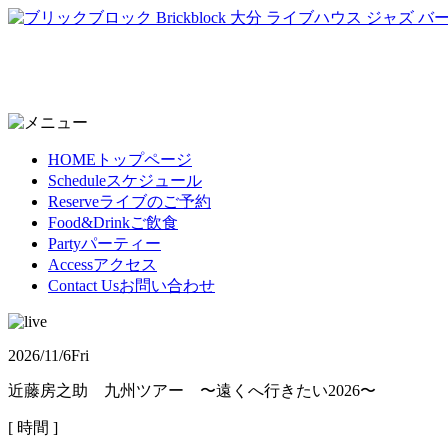
HOME
トップページ
Schedule
スケジュール
Reserve
ライブのご予約
Food&Drink
ご飲食
Party
パーティー
Access
アクセス
Contact Us
お問い合わせ
2026/11/6
Fri
近藤房之助 九州ツアー 〜遠くへ行きたい2026〜
[ 時間 ]