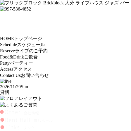
HOME
トップページ
Schedule
スケジュール
Reserve
ライブのご予約
Food&Drink
ご飲食
Party
パーティー
Access
アクセス
Contact Us
お問い合わせ
2026/11/29
Sun
貸切