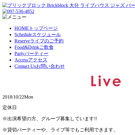
HOME
トップページ
Schedule
スケジュール
Reserve
ライブのご予約
Food&Drink
ご飲食
Party
パーティー
Access
アクセス
Contact Us
お問い合わせ
2018/10/22
Mon
定休日
※出演希望の方、グループ募集しています!!
※貸切パーティーや、ライブ等でもご利用できます。