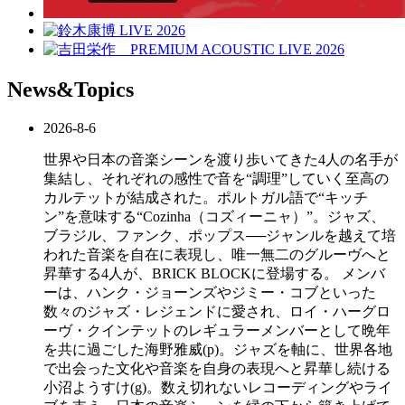
News&Topics
2026-8-6
世界や日本の音楽シーンを渡り歩いてきた4人の名手が
集結し、それぞれの感性で音を“調理”していく至高の
カルテットが結成された。ポルトガル語で“キッチ
ン”を意味する“Cozinha（コズィーニャ）”。ジャズ、
ブラジル、ファンク、ポップス──ジャンルを越えて培
われた音楽を自在に表現し、唯一無二のグルーヴへと
昇華する4人が、BRICK BLOCKに登場する。 メンバ
ーは、ハンク・ジョーンズやジミー・コブといった
数々のジャズ・レジェンドに愛され、ロイ・ハーグロ
ーヴ・クインテットのレギュラーメンバーとして晩年
を共に過ごした海野雅威(p)。ジャズを軸に、世界各地
で出会った文化や音楽を自身の表現へと昇華し続ける
小沼ようすけ(g)。数え切れないレコーディングやライ