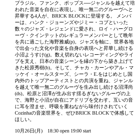
ブラジル、ファンク、ポップス──ジャンルを越えて培
われた音楽を自在に表現し、唯一無二のグルーヴへと
昇華する4人が、BRICK BLOCKに登場する。 メンバ
ーは、ハンク・ジョーンズやジミー・コブといった
数々のジャズ・レジェンドに愛され、ロイ・ハーグロ
ーヴ・クインテットのレギュラーメンバーとして晩年
を共に過ごした海野雅威(p)。ジャズを軸に、世界各地
で出会った文化や音楽を自身の表現へと昇華し続ける
小沼ようすけ(g)。数え切れないレコーディングやライ
ブを支え、日本の音楽シーンを縁の下から築き上げて
きた松原秀樹(b)。そして、チャカ・カーンやアル・マ
ッケイ・オールスターズ、シーラ・E.をはじめとし国
内外のトップアーティストとの共演を重ね、ジャンル
を越えて唯一無二のグルーヴを生み出し続ける沼澤尚
(ds)。松原と沼澤が生み出す揺るぎないグルーヴの上
で、海野と小沼が自在にアドリブを交わす。互いの音
に耳を澄ませ、呼吸を重ねながら味付けされていく
Cozinhaの音楽世界を、ぜひBRICK BLOCKで体感して
ほしい。
10月26日(月) 18:30 open 19:00 start