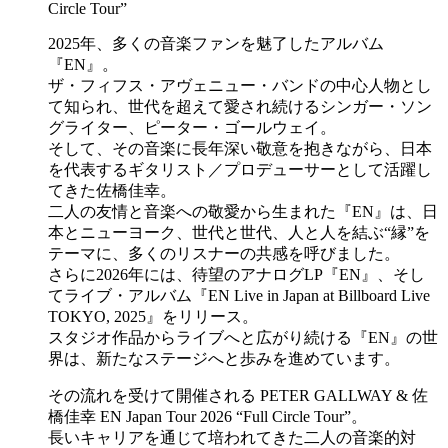
Circle Tour”
2025年、多くの音楽ファンを魅了したアルバム
『EN』。
ザ・フィフス・アヴェニュー・バンドの中心人物とし
て知られ、世代を超えて愛され続けるシンガー・ソン
グライター、ピーター・ゴールウェイ。
そして、その音楽に長年深い敬意を抱きながら、日本
を代表するギタリスト／プロデューサーとして活躍し
てきた佐橋佳幸。
二人の友情と音楽への敬愛から生まれた『EN』は、日
本とニューヨーク、世代と世代、人と人を結ぶ“縁”を
テーマに、多くのリスナーの共感を呼びました。
さらに2026年には、待望のアナログLP『EN』、そし
てライブ・アルバム『EN Live in Japan at Billboard Live
TOKYO, 2025』をリリース。
スタジオ作品からライブへと広がり続ける『EN』の世
界は、新たなステージへと歩みを進めています。
その流れを受けて開催される PETER GALLWAY & 佐
橋佳幸 EN Japan Tour 2026 “Full Circle Tour”。
長いキャリアを通じて培われてきた二人の音楽的対