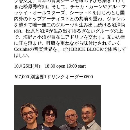
ブを支え、日本の音楽シーンを縁の下から築き上げて
きた松原秀樹(b)。そして、チャカ・カーンやアル・マ
ッケイ・オールスターズ、シーラ・E.をはじめとし国
内外のトップアーティストとの共演を重ね、ジャンル
を越えて唯一無二のグルーヴを生み出し続ける沼澤尚
(ds)。松原と沼澤が生み出す揺るぎないグルーヴの上
で、海野と小沼が自在にアドリブを交わす。互いの音
に耳を澄ませ、呼吸を重ねながら味付けされていく
Cozinhaの音楽世界を、ぜひBRICK BLOCKで体感して
ほしい。
10月26日(月) 18:30 open 19:00 start
￥7,000 別途要1ドリンクオーダー¥600