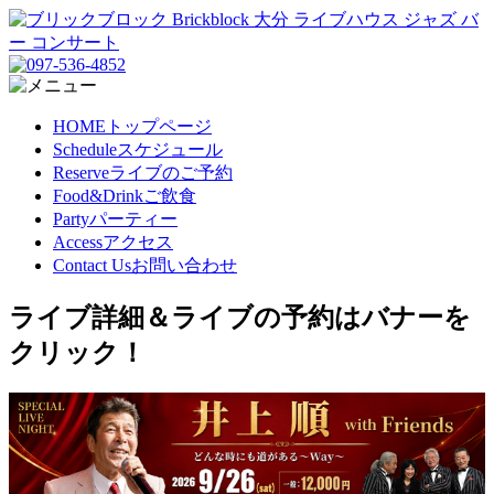
HOME
トップページ
Schedule
スケジュール
Reserve
ライブのご予約
Food&Drink
ご飲食
Party
パーティー
Access
アクセス
Contact Us
お問い合わせ
ライブ詳細＆ライブの予約はバナーを
クリック！