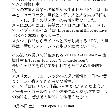
てきた佐橋佳幸。
二人の友情と音楽への敬愛から生まれた『EN』は、日
本とニューヨーク、世代と世代、人と人を結ぶ“縁”を
テーマに、多くのリスナーの共感を呼びました。
さらに2026年には、待望のアナログLP『EN』、そし
てライブ・アルバム『EN Live in Japan at Billboard Live
TOKYO, 2025』をリリース。
スタジオ作品からライブへと広がり続ける『EN』の世
界は、新たなステージへと歩みを進めています。
その流れを受けて開催される PETER GALLWAY & 佐
橋佳幸 EN Japan Tour 2026 “Full Circle Tour”。
長いキャリアを通じて培われてきた二人の音楽的対
話。
アメリカン・ミュージックへの深い愛情と、日本の音
楽シーンが育んできた豊かな感性。
そして『EN』という作品から生まれた新たな出会い。
ピーター・ゴールウェイと佐橋佳幸が紡ぐ現在進行形
の物語を、ぜひその瞬間にご体感ください。
10月26日(土) 17:00 open 18:00 start