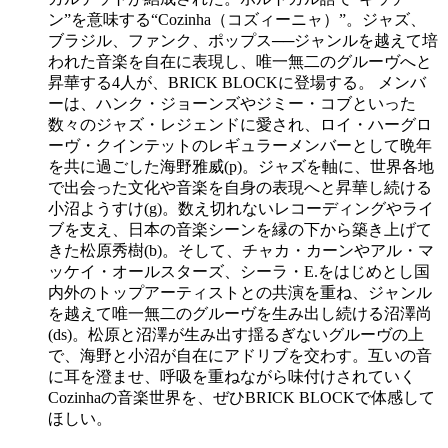
ン”を意味する“Cozinha（コズィーニャ）”。ジャズ、
ブラジル、ファンク、ポップス──ジャンルを越えて培
われた音楽を自在に表現し、唯一無二のグルーヴへと
昇華する4人が、BRICK BLOCKに登場する。 メンバ
ーは、ハンク・ジョーンズやジミー・コブといった
数々のジャズ・レジェンドに愛され、ロイ・ハーグロ
ーヴ・クインテットのレギュラーメンバーとして晩年
を共に過ごした海野雅威(p)。ジャズを軸に、世界各地
で出会った文化や音楽を自身の表現へと昇華し続ける
小沼ようすけ(g)。数え切れないレコーディングやライ
ブを支え、日本の音楽シーンを縁の下から築き上げて
きた松原秀樹(b)。そして、チャカ・カーンやアル・マ
ッケイ・オールスターズ、シーラ・E.をはじめとし国
内外のトップアーティストとの共演を重ね、ジャンル
を越えて唯一無二のグルーヴを生み出し続ける沼澤尚
(ds)。松原と沼澤が生み出す揺るぎないグルーヴの上
で、海野と小沼が自在にアドリブを交わす。互いの音
に耳を澄ませ、呼吸を重ねながら味付けされていく
Cozinhaの音楽世界を、ぜひBRICK BLOCKで体感して
ほしい。