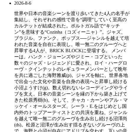
2026-8-6
世界や日本の音楽シーンを渡り歩いてきた4人の名手が
集結し、それぞれの感性で音を“調理”していく至高の
カルテットが結成された。ポルトガル語で“キッチ
ン”を意味する“Cozinha（コズィーニャ）”。ジャズ、
ブラジル、ファンク、ポップス──ジャンルを越えて培
われた音楽を自在に表現し、唯一無二のグルーヴへと
昇華する4人が、BRICK BLOCKに登場する。 メンバ
ーは、ハンク・ジョーンズやジミー・コブといった
数々のジャズ・レジェンドに愛され、ロイ・ハーグロ
ーヴ・クインテットのレギュラーメンバーとして晩年
を共に過ごした海野雅威(p)。ジャズを軸に、世界各地
で出会った文化や音楽を自身の表現へと昇華し続ける
小沼ようすけ(g)。数え切れないレコーディングやライ
ブを支え、日本の音楽シーンを縁の下から築き上げて
きた松原秀樹(b)。そして、チャカ・カーンやアル・マ
ッケイ・オールスターズ、シーラ・E.をはじめとし国
内外のトップアーティストとの共演を重ね、ジャンル
を越えて唯一無二のグルーヴを生み出し続ける沼澤尚
(ds)。松原と沼澤が生み出す揺るぎないグルーヴの上
で、海野と小沼が自在にアドリブを交わす。互いの音